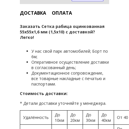
ДОСТАВКА
ОПЛАТА
Заказать Сетка рабица оцинкованная
55х55х1,6 мм (1,5х10) с доставкой?
Легко!
У нас свой парк автомобилей; Борт по
6м;
Оперативное осуществление доставки
в согласованный день;
Документационное сопровождение,
все товарные накладные с печатью и
паспортами.
Стоимость доставки:
* Детали доставки уточняйте у менеджера.
До
До
До
До
Удалённость
От 40
10км
20км
30км
40км
По