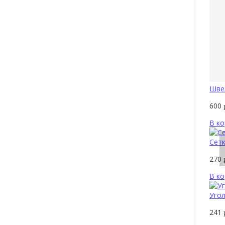
Швел
600
В ко
Сетк
270
В ко
Угол
241