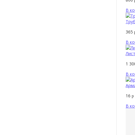
В ко
Труб
365
В ко
Лист
1 3
В ко
Арм
16
р
В ко