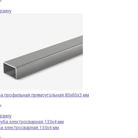
р
рзину
ба профильная прямоугольная 80х60х3 мм
р
рзину
а электросварная 133х4 мм