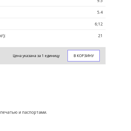
9.5
5.4
6;12
г):
21
Цена указана за 1 единицу
В КОРЗИНУ
печатью и паспортами.