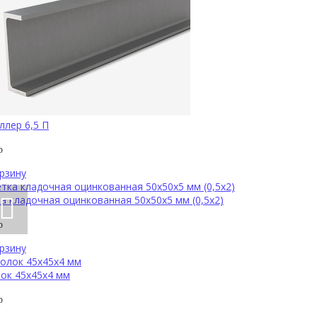
лер 6,5 П
р
рзину
а кладочная оцинкованная 50х50х5 мм (0,5х2)
р
рзину
ок 45х45х4 мм
р