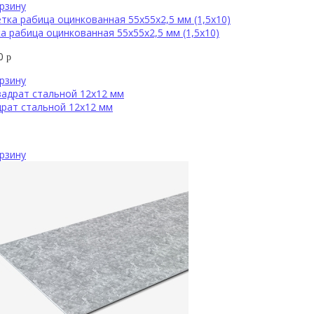
рзину
а рабица оцинкованная 55х55х2,5 мм (1,5х10)
60
р
рзину
рат стальной 12х12 мм
рзину