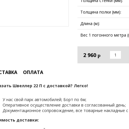
Толщина стенки (мм):
Толщина полки (мм):
Длина (м):
Вес 1 погонного метра (к
2 960
р
СТАВКА
ОПЛАТА
азать Швеллер 22 П с доставкой? Легко!
У нас свой парк автомобилей; Борт по 6м;
Оперативное осуществление доставки в согласованный день;
Документационное сопровождение, все товарные накладные с 
имость доставки: