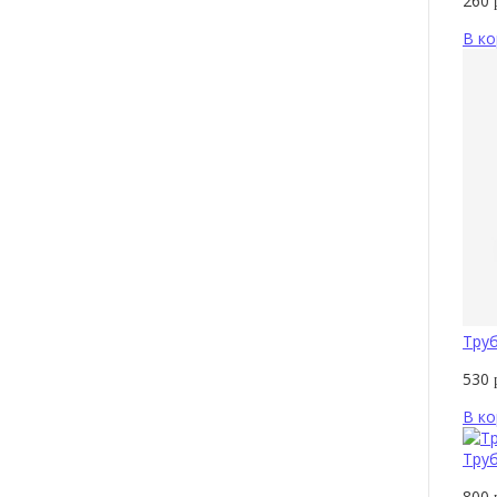
260
В ко
Тру
530
В ко
Труб
800