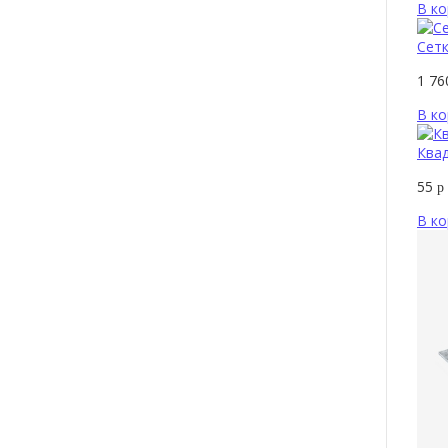
В ко
Сетк
1 7
В ко
Квад
55
р
В ко