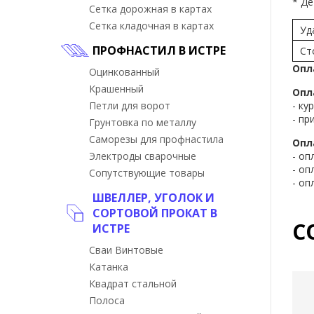
* Де
Сетка дорожная в картах
Сетка кладочная в картах
Уд
ПРОФНАСТИЛ В ИСТРЕ
Ст
Опл
Оцинкованный
Крашенный
Опл
Петли для ворот
- ку
- пр
Грунтовка по металлу
Саморезы для профнастила
Опл
Электроды сварочные
- оп
- оп
Сопутствующие товары
- оп
ШВЕЛЛЕР, УГОЛОК И
СОРТОВОЙ ПРОКАТ В
С
ИСТРЕ
Сваи Винтовые
Катанка
Квадрат стальной
Полоса