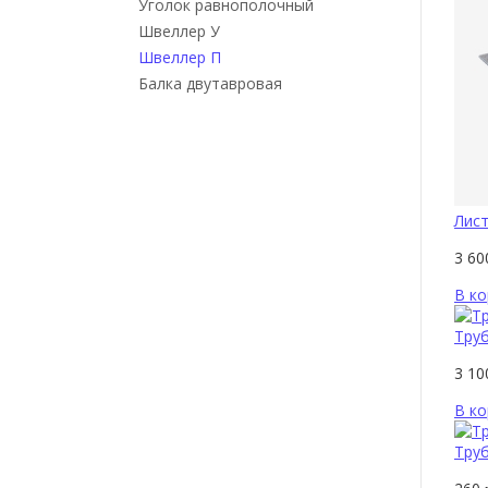
Уголок равнополочный
Швеллер У
Швеллер П
Балка двутавровая
Лист
3 6
В ко
Труб
3 1
В ко
Тру