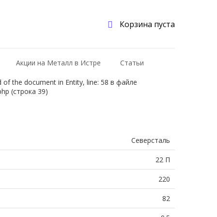
Корзина пуста
Акции на Металл в Истре
Статьи
f the document in Entity, line: 58 в файле
php (строка 39)
Северсталь
22 П
220
82