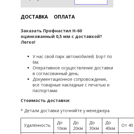
ДОСТАВКА
ОПЛАТА
Заказать Профнастил Н-60
оцинкованный 0,5 мм с доставкой?
Легко!
У нас свой парк автомобилей; Борт по
6м;
Оперативное осуществление доставки
в согласованный день;
Документационное сопровождение,
все товарные накладные с печатью и
паспортами.
Стоимость доставки:
* Детали доставки уточняйте у менеджера.
До
До
До
До
Удалённость
От 40
10км
20км
30км
40км