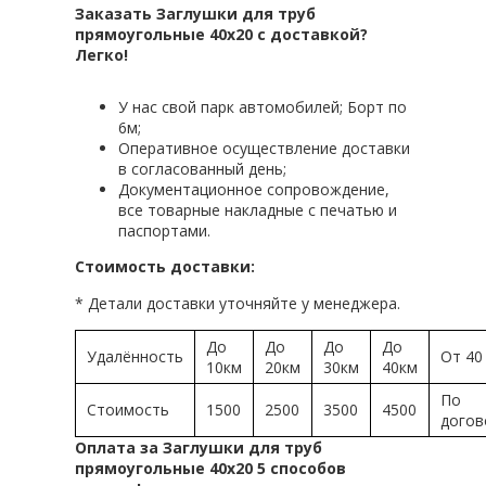
Заказать Заглушки для труб
прямоугольные 40х20 с доставкой?
Легко!
У нас свой парк автомобилей; Борт по
6м;
Оперативное осуществление доставки
в согласованный день;
Документационное сопровождение,
все товарные накладные с печатью и
паспортами.
Стоимость доставки:
* Детали доставки уточняйте у менеджера.
До
До
До
До
Удалённость
От 40
10км
20км
30км
40км
По
Стоимость
1500
2500
3500
4500
догов
Оплата за Заглушки для труб
прямоугольные 40х20 5 способов