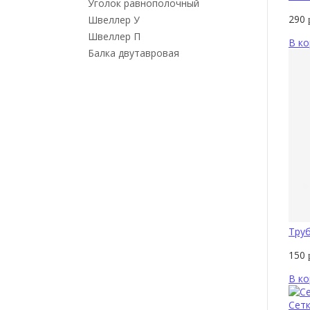
Уголок равнополочный
290
Швеллер У
Швеллер П
В ко
Балка двутавровая
Труб
150
В ко
Сетк