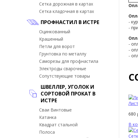
Сетка дорожная в картах
Опл
Сетка кладочная в картах
Опл
ПРОФНАСТИЛ В ИСТРЕ
- ку
- пр
Оцинкованный
Опл
Крашенный
- оп
Петли для ворот
- оп
Грунтовка по металлу
- оп
Саморезы для профнастила
Электроды сварочные
С
Сопутствующие товары
ШВЕЛЛЕР, УГОЛОК И
СОРТОВОЙ ПРОКАТ В
ИСТРЕ
Лист
Сваи Винтовые
680
Катанка
В ко
Квадрат стальной
Полоса
Сетк