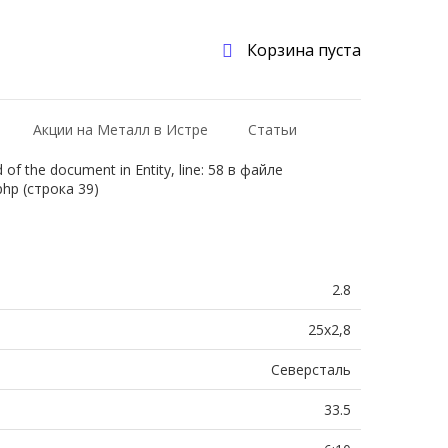
Корзина пуста
Акции на Металл в Истре
Статьи
f the document in Entity, line: 58 в файле
php (строка 39)
2.8
25х2,8
Северсталь
33.5