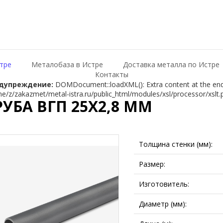
тре
Металобаза в Истре
Доставка металла по Истре
Контакты
дупреждение:
DOMDocument::loadXML(): Extra content at the end o
e/z/zakazmet/metal-istra.ru/public_html/modules/xsl/processor/xslt.
РУБА ВГП 25Х2,8 ММ
Толщина стенки (мм):
Размер:
Изготовитель:
Диаметр (мм):