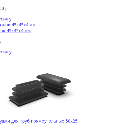
000
р
рзину
ок 45х45х4 мм
р
рзину
ушки для труб прямоугольные 50х25