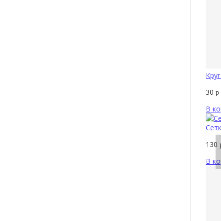
Круг
30
р
В ко
Сетк
130
В ко