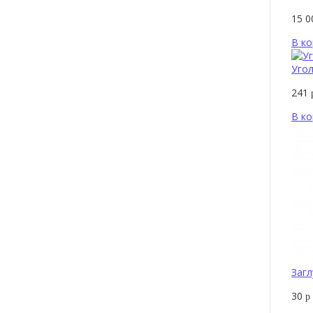
15 
В ко
Угол
241
В ко
Загл
30
р