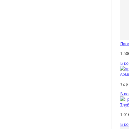
Проф
1 5
В ко
Арм
12
р
В ко
Труб
1 0
В ко