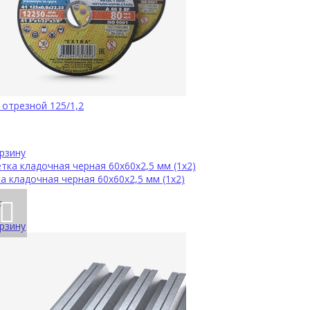
 отрезной 125/1,2
рзину
а кладочная черная 60х60х2,5 мм (1х2)
р
рзину