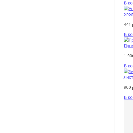
В ко
Угол
441
В ко
Проф
1 9
В ко
Лист
900
В ко