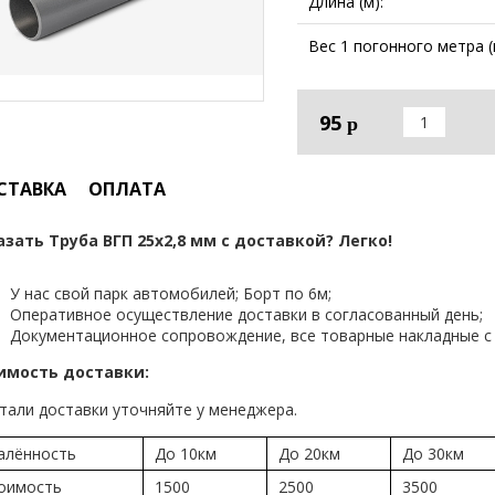
Длина (м):
Вес 1 погонного метра (к
95
р
СТАВКА
ОПЛАТА
азать Труба ВГП 25х2,8 мм с доставкой? Легко!
У нас свой парк автомобилей; Борт по 6м;
Оперативное осуществление доставки в согласованный день;
Документационное сопровождение, все товарные накладные с 
имость доставки:
тали доставки уточняйте у менеджера.
алённость
До 10км
До 20км
До 30км
оимость
1500
2500
3500