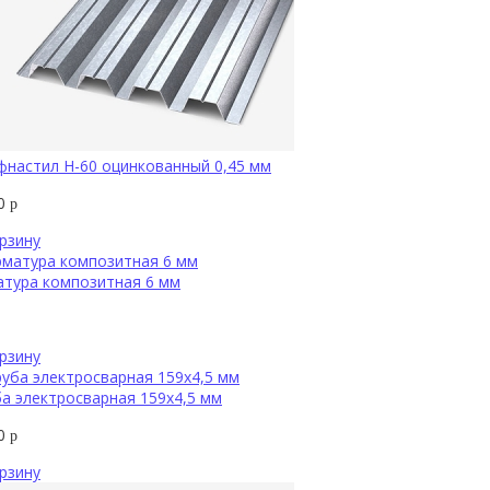
настил Н-60 оцинкованный 0,45 мм
00
р
рзину
атура композитная 6 мм
рзину
а электросварная 159х4,5 мм
10
р
рзину