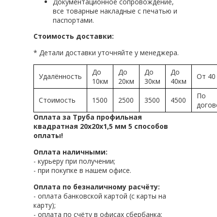
Документационное сопровождение,
все товарные накладные с печатью и
паспортами.
Стоимость доставки:
* Детали доставки уточняйте у менеджера.
До
До
До
До
Удалённость
От 40
10км
20км
30км
40км
По
Стоимость
1500
2500
3500
4500
догов
Оплата за Труба профильная
квадратная 20х20х1,5 мм 5 способов
оплаты!
Оплата наличными:
- курьеру при получении;
- при покупке в нашем офисе.
Оплата по безналичному расчёту:
- оплата банковской картой (с карты на
карту);
- оплата по счёту в офисах сбербанка;