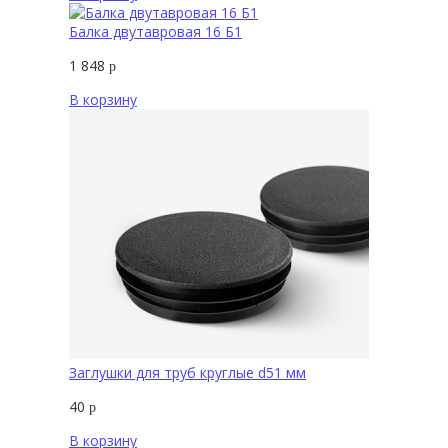
Балка двутавровая 16 Б1
1 848
р
В корзину
Заглушки для труб круглые d51 мм
40
р
В корзину