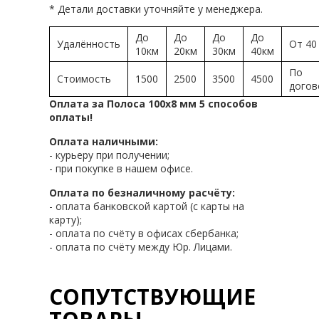
* Детали доставки уточняйте у менеджера.
До
До
До
До
Удалённость
От 40
10км
20км
30км
40км
По
Стоимость
1500
2500
3500
4500
догов
Оплата за Полоса 100х8 мм 5 способов
оплаты!
Оплата наличными:
- курьеру при получении;
- при покупке в нашем офисе.
Оплата по безналичному расчёту:
- оплата банковской картой (с карты на
карту);
- оплата по счёту в офисах сбербанка;
- оплата по счёту между Юр. Лицами.
СОПУТСТВУЮЩИЕ