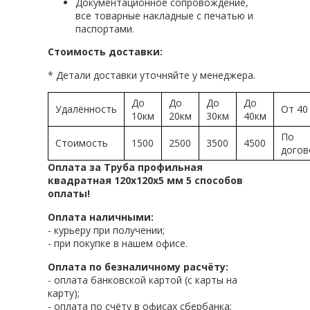
Документационное сопровождение,
все товарные накладные с печатью и
паспортами.
Стоимость доставки:
* Детали доставки уточняйте у менеджера.
До
До
До
До
Удалённость
От 40
10км
20км
30км
40км
По
Стоимость
1500
2500
3500
4500
догов
Оплата за Труба профильная
квадратная 120х120х5 мм 5 способов
оплаты!
Оплата наличными:
- курьеру при получении;
- при покупке в нашем офисе.
Оплата по безналичному расчёту:
- оплата банковской картой (с карты на
карту);
- оплата по счёту в офисах сбербанка;