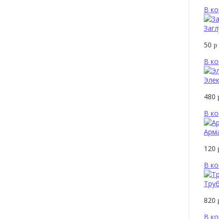
В ко
Загл
50
р
В ко
Элек
480
В ко
Арма
120
В ко
Тру
820
В ко