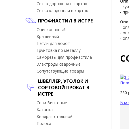
Опл
Сетка дорожная в картах
- ку
Сетка кладочная в картах
- пр
ПРОФНАСТИЛ В ИСТРЕ
Опл
- оп
Оцинкованный
- оп
Крашенный
- оп
Петли для ворот
Грунтовка по металлу
С
Саморезы для профнастила
Электроды сварочные
Сопутствующие товары
ШВЕЛЛЕР, УГОЛОК И
Пол
СОРТОВОЙ ПРОКАТ В
250
ИСТРЕ
В ко
Сваи Винтовые
Катанка
Квадрат стальной
Полоса