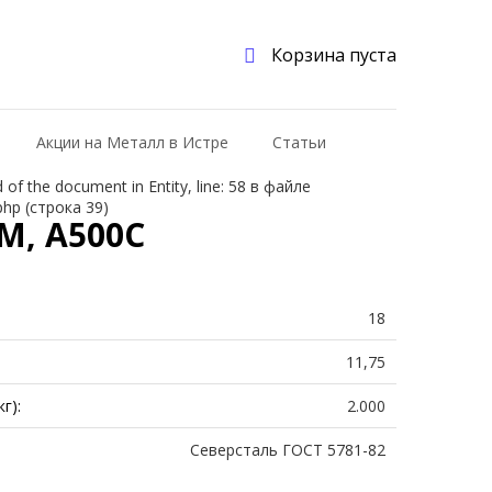
Корзина пуста
Акции на Металл в Истре
Статьи
f the document in Entity, line: 58 в файле
php (строка 39)
М, А500С
18
11,75
г):
2.000
Северсталь ГОСТ 5781-82