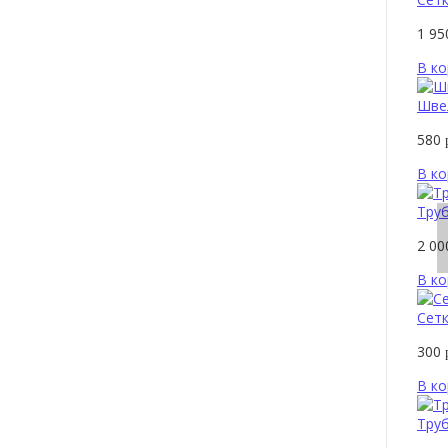
1 9
В ко
Шве
580
В ко
Труб
2 0
В ко
Сетк
300
В ко
Труб