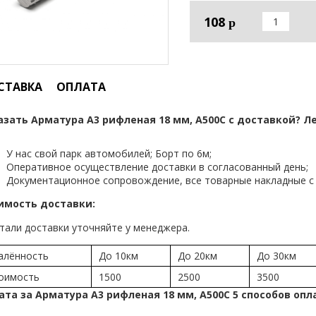
108
р
СТАВКА
ОПЛАТА
азать Арматура А3 рифленая 18 мм, А500С с доставкой? Ле
У нас свой парк автомобилей; Борт по 6м;
Оперативное осуществление доставки в согласованный день;
Документационное сопровождение, все товарные накладные с 
имость доставки:
тали доставки уточняйте у менеджера.
алённость
До 10км
До 20км
До 30км
оимость
1500
2500
3500
ата за Арматура А3 рифленая 18 мм, А500С 5 способов опл