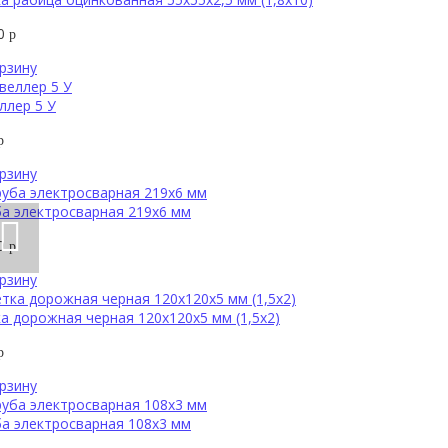
50
р
рзину
ллер 5 У
р
рзину
а электросварная 219х6 мм
00
р
рзину
а дорожная черная 120х120х5 мм (1,5х2)
р
рзину
а электросварная 108х3 мм