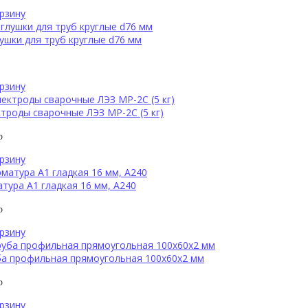
рзину
ушки для труб круглые d76 мм
рзину
троды сварочные ЛЭЗ МР-2С (5 кг)
р
рзину
тура А1 гладкая 16 мм, А240
р
рзину
ба профильная прямоугольная 100х60х2 мм
р
рзину