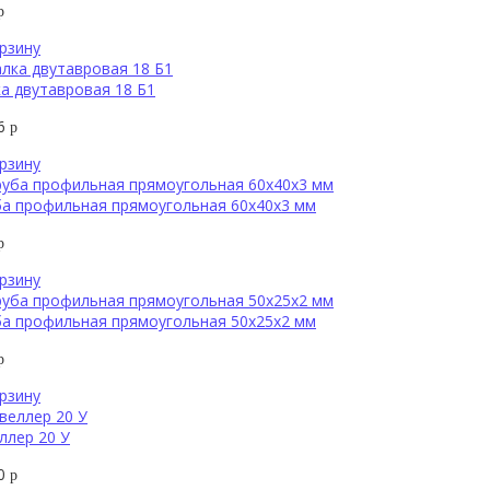
р
рзину
а двутавровая 18 Б1
16
р
рзину
ба профильная прямоугольная 60х40х3 мм
р
рзину
ба профильная прямоугольная 50х25х2 мм
р
рзину
ллер 20 У
00
р