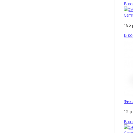
В ко
Сетк
185
В ко
Фикс
15
р
В ко
Сетк