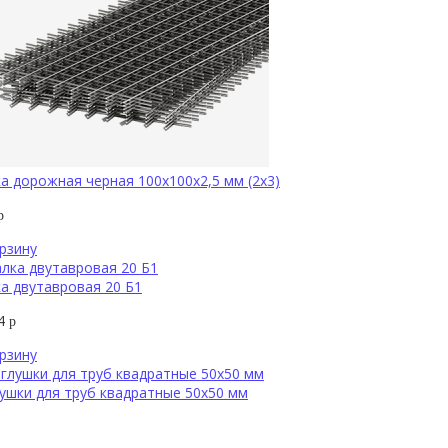
а дорожная черная 100х100х2,5 мм (2х3)
р
рзину
а двутавровая 20 Б1
94
р
рзину
ушки для труб квадратные 50х50 мм