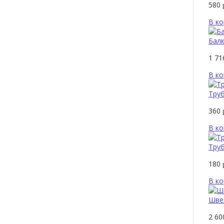
580
В ко
Балк
1 7
В ко
Тру
360
В ко
Тру
180
В ко
Шве
2 6