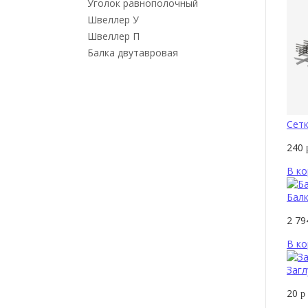
Уголок равнополочный
Швеллер У
Швеллер П
Балка двутавровая
Сетк
240
В ко
Балк
2 7
В ко
Загл
20
р