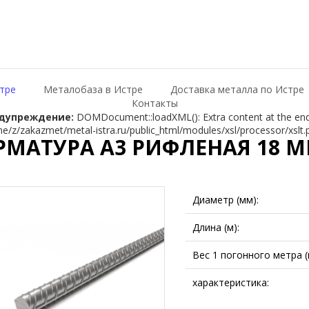
тре
Металобаза в Истре
Доставка металла по Истре
Контакты
дупреждение:
DOMDocument::loadXML(): Extra content at the end o
e/z/zakazmet/metal-istra.ru/public_html/modules/xsl/processor/xslt.
РМАТУРА А3 РИФЛЕНАЯ 18 М
Диаметр (мм):
Длина (м):
Вес 1 погонного метра (к
характеристика: