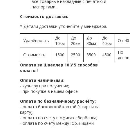
все товарные накладные с печатью и
паспортами.
Стоимость доставки:
* Детали доставки уточняйте у менеджера.
До
До
До
До
Удалённость
От 40
10км
20км
30км
40км
По
Стоимость
1500
2500
3500
4500
догов
Оплата за Швеллер 10 У 5 способов
оплаты!
Оплата наличными:
- курьеру при получении;
- при покупке в нашем офисе.
Оплата по безналичному расчёту:
- оплата банковской картой (с карты на
карту);
- оплата по счёту в офисах сбербанка;
- оплата по счёту между Юр. Лицами.