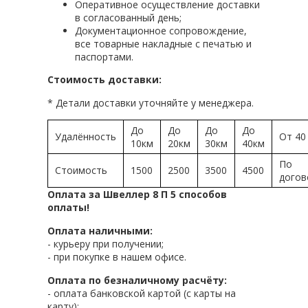
Оперативное осуществление доставки
в согласованный день;
Документационное сопровождение,
все товарные накладные с печатью и
паспортами.
Стоимость доставки:
* Детали доставки уточняйте у менеджера.
До
До
До
До
Удалённость
От 40
10км
20км
30км
40км
По
Стоимость
1500
2500
3500
4500
догов
Оплата за Швеллер 8 П 5 способов
оплаты!
Оплата наличными:
- курьеру при получении;
- при покупке в нашем офисе.
Оплата по безналичному расчёту:
- оплата банковской картой (с карты на
карту);