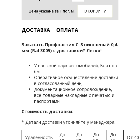
Цена указана за 1 пог. м.
В КОРЗИНУ
ДОСТАВКА
ОПЛАТА
Заказать Профнастил С-8 вишневый 0,4
мм (Ral 3005) с доставкой? Легко!
У нас свой парк автомобилей; Борт по
6м;
Оперативное осуществление доставки
в согласованный день;
Документационное сопровождение,
все товарные накладные с печатью и
паспортами.
Стоимость доставки:
* Детали доставки уточняйте у менеджера.
До
До
До
До
Удалённость
От 40