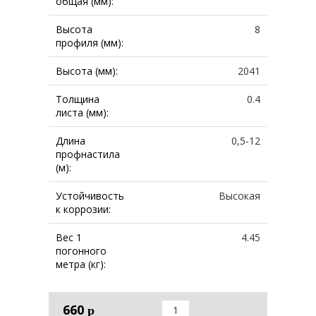
общая (мм):
Высота
8
профиля (мм):
Высота (мм):
2041
Толщина
0.4
листа (мм):
Длина
0,5-12
профнастила
(м):
Устойчивость
Высокая
к коррозии:
Вес 1
4.45
погонного
метра (кг):
660
р