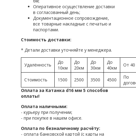
6м;
Оперативное осуществление доставки
в согласованный день;
Документационное сопровождение,
все товарные накладные с печатью и
паспортами.
Стоимость доставки:
* Детали доставки уточняйте у менеджера.
До
До
До
До
Удалённость
От 40
10км
20км
30км
40км
По
Стоимость
1500
2500
3500
4500
догов
Оплата за Катанка d16 мм 5 способов
оплаты!
Оплата наличными:
- курьеру при получении;
- при покупке в нашем офисе.
Оплата по безналичному расчёту:
- оплата банковской картой (с карты на