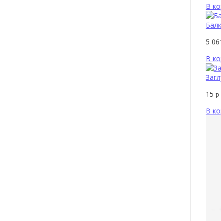
В ко
Балк
5 0
В ко
Загл
15
р
В ко