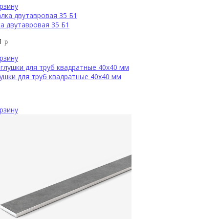
рзину
а двутавровая 35 Б1
61
р
рзину
ушки для труб квадратные 40х40 мм
рзину