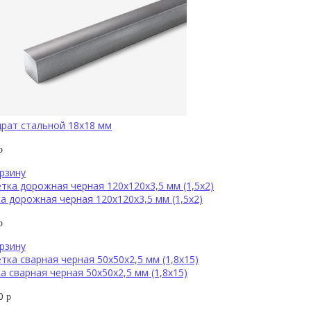
рат стальной 18х18 мм
р
рзину
а дорожная черная 120х120х3,5 мм (1,5х2)
р
рзину
а сварная черная 50х50х2,5 мм (1,8х15)
60
р