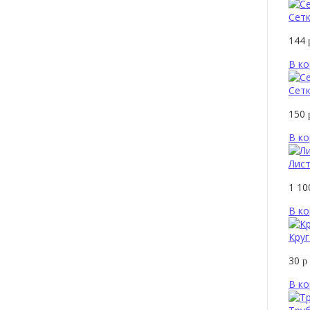
Сетк
144
В ко
Сетк
150
В ко
Лист
1 1
В ко
Круг
30
р
В ко