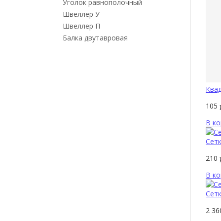
Уголок равнополочный
Швеллер У
Швеллер П
Балка двутавровая
Квад
105
В ко
Сетк
210
В ко
Сетк
2 3