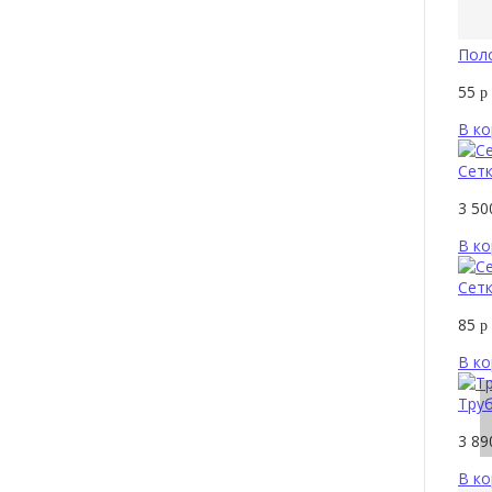
Пол
55
р
В ко
Сетк
3 5
В ко
Сетк
85
р
В ко
Труб
3 8
В ко