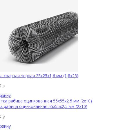
а сварная черная 25х25х1,6 мм (1,8х25)
50
р
рзину
а рабица оцинкованная 55х55х2,5 мм (2х10)
00
р
рзину