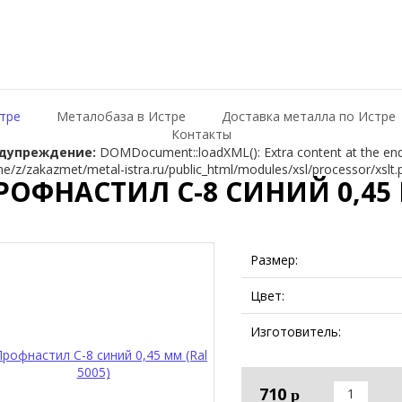
тре
Металобаза в Истре
Доставка металла по Истре
Контакты
дупреждение:
DOMDocument::loadXML(): Extra content at the end o
e/z/zakazmet/metal-istra.ru/public_html/modules/xsl/processor/xslt.
РОФНАСТИЛ С-8 СИНИЙ 0,45 
Размер:
Цвет:
Изготовитель:
710
р