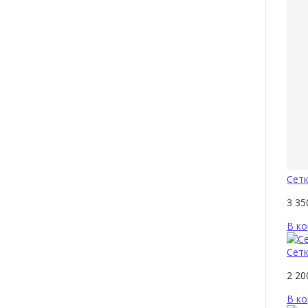
Сетк
3 3
В ко
Сетк
2 2
В ко