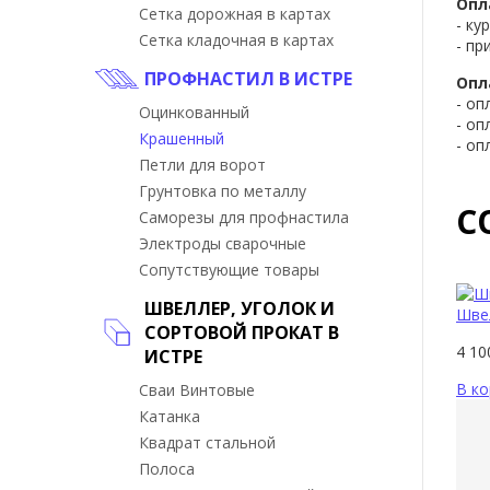
Опл
Сетка дорожная в картах
- ку
Сетка кладочная в картах
- пр
ПРОФНАСТИЛ В ИСТРЕ
Опл
- оп
Оцинкованный
- оп
Крашенный
- оп
Петли для ворот
Грунтовка по металлу
С
Саморезы для профнастила
Электроды сварочные
Сопутствующие товары
ШВЕЛЛЕР, УГОЛОК И
Шве
СОРТОВОЙ ПРОКАТ В
4 1
ИСТРЕ
В ко
Сваи Винтовые
Катанка
Квадрат стальной
Полоса