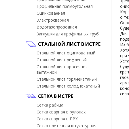
трех
Профильная прямоугольная
очи
Кор
Оцинкованная
о
те
Электросварная
Опр
Водогазопроводная
буд
Для
Заглушки для профильных труб
под
СТАЛЬНОЙ ЛИСТ В ИСТРЕ
Их
б
Хот
Стальной лист оцинкованный
при
Стальной лист рифленый
Уст
буд
Стальной лист просечно-
креп
вытяжной
гво
Стальной лист горячекатаный
арм
Стальной лист холоднокатаный
конс
сил
СЕТКА В ИСТРЕ
Сетка рабица
Сетка сварная в рулонах
Сетка сварная в ПВХ
Сетка плетенная штукатурная