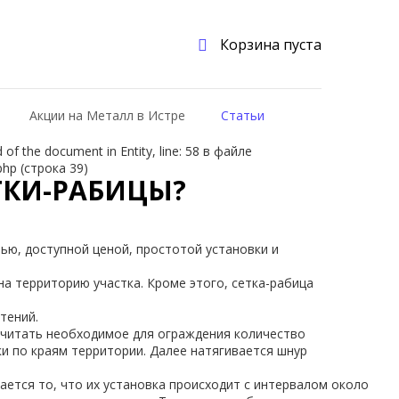
Корзина пуста
Акции на Металл в Истре
Статьи
f the document in Entity, line: 58 в файле
php (строка 39)
ТКИ-РАБИЦЫ?
тью
,
доступной
ценой,
простотой
установки
и
на
территорию
участка
.
Кроме
этого
,
сетка-
рабица
стений
.
считать
необходимое
для
ограждения
количество
ки
по
краям
территории
.
Далее
натягивается
шнур
ается
то
,
что
их
установка
происходит
с
интервалом
около