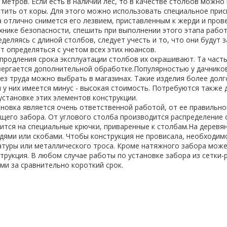
метров
.
Если
есть
в
наличии
лес
,
то
в
качестве
столбов
можно
стить
от
коры
.
Для
этого
можно
использовать
специальное
прис
а
отлично
снимется
его
лезвием
,
приставленным
к
жерди
и
пров
хнике
безопасности
,
спешить
при
выполнении
этого
этапа
рабо
еделяясь
с
длиной
столбов
,
следует
учесть
и
то
,
что
они
будут
з
ет
определяться
с
учетом
всех
этих
нюансов
.
продления
срока
эксплуатации
столбов
их
окрашивают
.
Та
част
вергается
дополнительной
обработке
.
Популярностью
у
дачнико
ез
труда
можно
выбрать
в
магазинах
.
Такие
изделия
более
долг
я
у
них
имеется
минус
-
высокая
стоимость
.
Потребуются
также
установке
этих
элементов
конструкции
.
ановка
является
очень
ответственной
работой
,
от
ее
правильно
ущего
забора
.
От
углового
столба
производится
распределение
ится
на
специальные
крючки
,
приваренные
к
столбам
.
На
деревя
здями
или
скобами
.
Чтобы
конструкция
не
провисала
,
необходим
атуры
или
металлического
троса
.
Кроме
натяжного
забора
може
трукция
.
В
любом
случае
работы
по
установке
забора
из
сетки
-
ами
за
сравнительно
короткий
срок
.