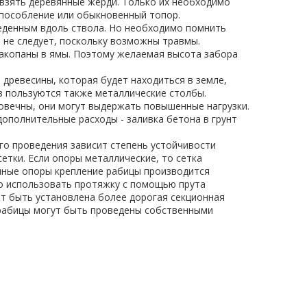
взять
деревянные
жерди
.
Только
их
необходимо
пособление
или
обыкновенный
топор
.
еденным
вдоль
ствола
.
Но
необходимо
помнить
т
не
следует
,
поскольку
возможны
травмы
.
акопаны
в
ямы
.
Поэтому
желаемая
высота
забора
ь
древесины
,
которая
будет
находиться
в
земле
,
в
пользуются
также
металлические
столбы
.
овечны
,
они
могут
выдержать
повышенные
нагрузки
.
дополнительные
расходы
-
заливка
бетона
в
грунт
го
проведения
зависит
степень
устойчивости
сетки
.
Если
опоры
металлические
,
то
сетка
нные
опоры
крепление
рабицы
производится
о
использовать
протяжку
с
помощью
прута
т
быть
установлена
более
дорогая
секционная
рабицы
могут
быть
проведены
собственными