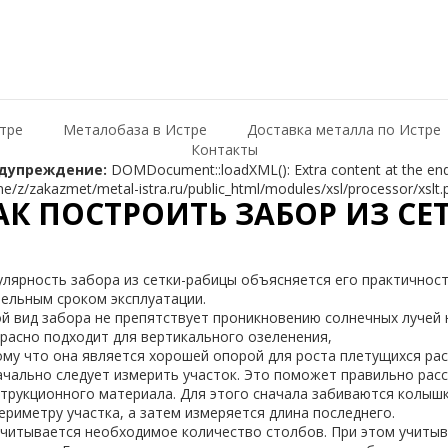
тре
Металобаза в Истре
Доставка металла по Истре
Контакты
дупреждение:
DOMDocument::loadXML(): Extra content at the end o
e/z/zakazmet/metal-istra.ru/public_html/modules/xsl/processor/xslt.
АК ПОСТРОИТЬ ЗАБОР ИЗ СЕ
улярность
забора
из
сетки-
рабицы
объясняется
его
практичнос
тельным
сроком
эксплуатации
.
ой
вид
забора
не
препятствует
проникновению
солнечных
лучей
красно
подходит
для
вертикального
озеленения
,
ому
что
она
является
хорошей
опорой
для
роста
плетущихся
ра
ачально
следует
измерить
участок
.
Это
поможет
правильно
рас
струкционного
материала
.
Для
этого
сначала
забиваются
колыш
ериметру
участка
,
а
затем
измеряется
длина
последнего
.
считывается
необходимое
количество
столбов
.
При
этом
учитыв