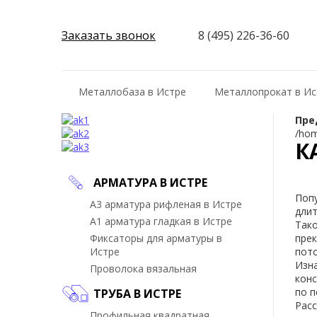
Заказать звонок
8 (495) 226-36-60
Металлобаза в Истре
Металлопрокат в Ис
Пре
/hom
К
АРМАТУРА В ИСТРЕ
Поп
А3 арматура рифленая в Истре
дли
А1 арматура гладкая в Истре
Так
Фиксаторы для арматуры в
пре
Истре
пот
Изн
Проволока вязальная
кон
по
п
ТРУБА В ИСТРЕ
Рас
Профильная квадратная