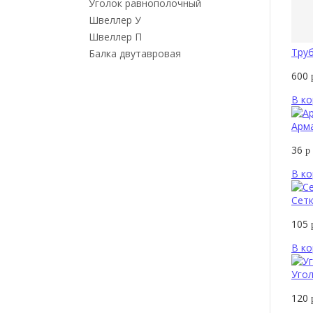
Уголок равнополочный
Швеллер У
Швеллер П
Труб
Балка двутавровая
600
В ко
Арма
36
р
В ко
Сетк
105
В ко
Угол
120