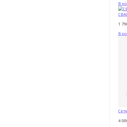
В ко
СВАЯ
1 7
В ко
Сетк
4 0