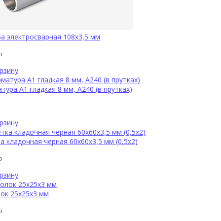
а электросварная 108х3,5 мм
р
рзину
тура А1 гладкая 8 мм, А240 (в прутках)
рзину
а кладочная черная 60х60х3,5 мм (0,5х2)
р
рзину
ок 25х25х3 мм
р