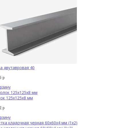
а двутавровая 40
45
р
рзину
ок 125х125х8 мм
22
р
рзину