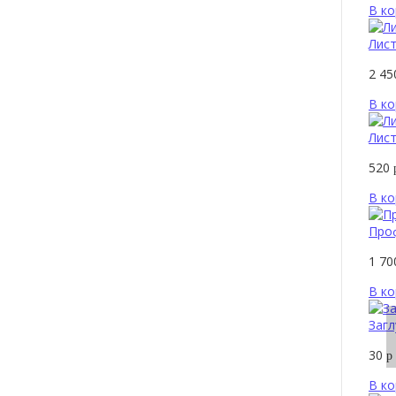
В ко
Лист
2 4
В ко
Лист
520
В ко
Проф
1 7
В ко
Загл
30
р
В ко