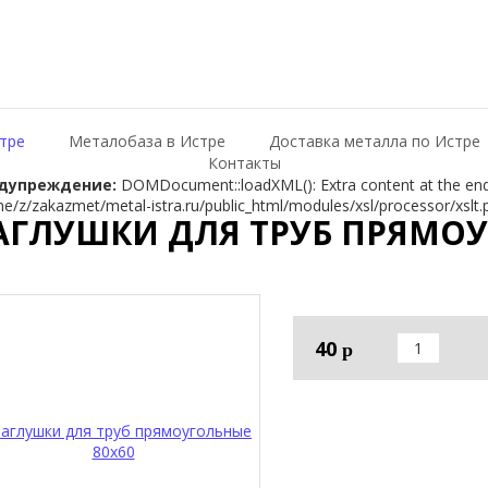
тре
Металобаза в Истре
Доставка металла по Истре
Контакты
дупреждение:
DOMDocument::loadXML(): Extra content at the end o
e/z/zakazmet/metal-istra.ru/public_html/modules/xsl/processor/xslt.
АГЛУШКИ ДЛЯ ТРУБ ПРЯМОУ
40
р