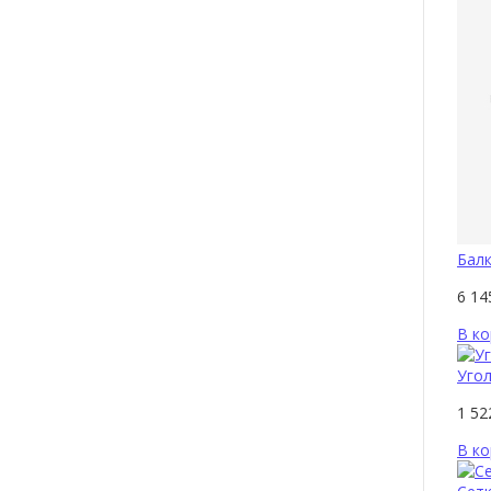
Балк
6 1
В ко
Угол
1 5
В ко