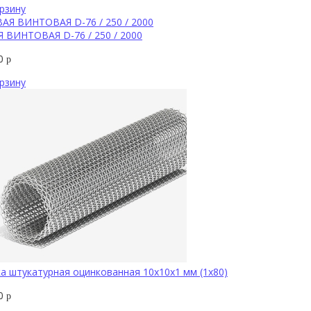
рзину
 ВИНТОВАЯ D-76 / 250 / 2000
90
р
рзину
а штукатурная оцинкованная 10x10х1 мм (1х80)
00
р