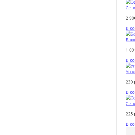
Сетк
2 9
В ко
Балк
1 0
В ко
Угол
230
В ко
Сетк
225
В ко