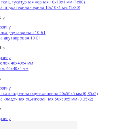
а штукатурная черная 10x10х1 мм (1х80)
00
р
рзину
а двутавровая 10 Б1
91
р
рзину
ок 40х40х4 мм
р
рзину
а кладочная оцинкованная 50х50х5 мм (0,35х2)
р
рзину