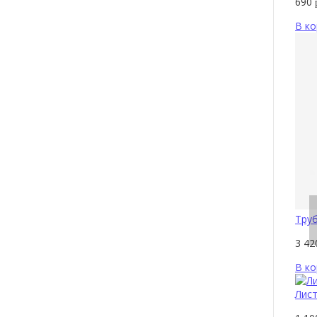
690
В ко
Труб
3 4
В ко
Лист