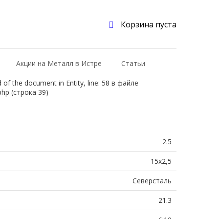
Корзина пуста
Акции на Металл в Истре
Статьи
f the document in Entity, line: 58 в файле
php (строка 39)
2.5
15х2,5
Северсталь
21.3