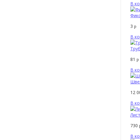
В ко
Фик
3
р
В ко
Труб
81
р
В ко
Шве
12 
В ко
Лист
730
В ко