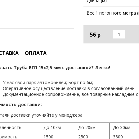
Длина (м):
Вес 1 погонного метра (к
56
р
СТАВКА
ОПЛАТА
азать Труба ВГП 15х2,5 мм с доставкой? Легко!
У нас свой парк автомобилей; Борт по 6м;
Оперативное осуществление доставки в согласованный день;
Документационное сопровождение, все товарные накладные с 
имость доставки:
тали доставки уточняйте у менеджера.
алённость
До 10км
До 20км
До 30км
оимость
1500
2500
3500