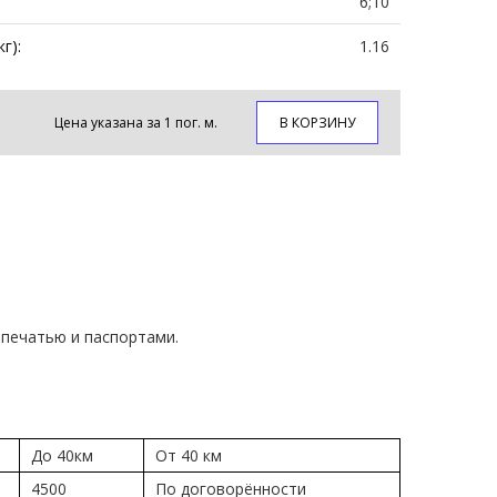
6;10
г):
1.16
Цена указана за 1 пог. м.
В КОРЗИНУ
печатью и паспортами.
До 40км
От 40 км
4500
По договорённости