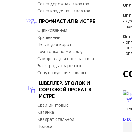
Сетка дорожная в картах
Опл
Сетка кладочная в картах
Опл
ПРОФНАСТИЛ В ИСТРЕ
- ку
- пр
Оцинкованный
Опл
Крашенный
- оп
Петли для ворот
- оп
Грунтовка по металлу
- оп
Саморезы для профнастила
Электроды сварочные
С
Сопутствующие товары
ШВЕЛЛЕР, УГОЛОК И
СОРТОВОЙ ПРОКАТ В
ИСТРЕ
Тру
Сваи Винтовые
1 1
Катанка
В ко
Квадрат стальной
Полоса