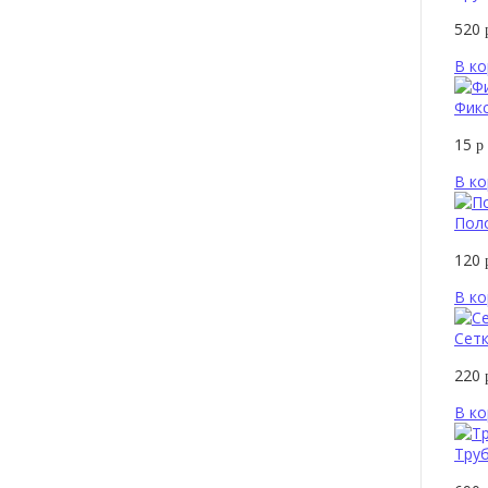
520
В ко
Фикс
15
р
В ко
Пол
120
В ко
Сетк
220
В ко
Труб