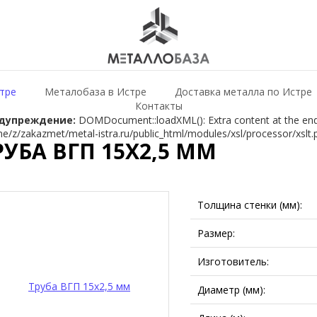
тре
Металобаза в Истре
Доставка металла по Истре
Контакты
дупреждение:
DOMDocument::loadXML(): Extra content at the end o
e/z/zakazmet/metal-istra.ru/public_html/modules/xsl/processor/xslt.
РУБА ВГП 15Х2,5 ММ
Толщина стенки (мм):
Размер:
Изготовитель:
Диаметр (мм):