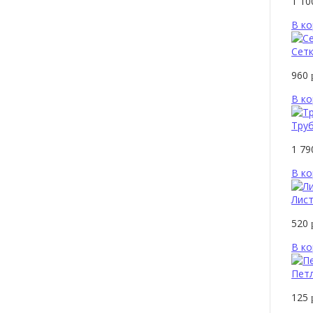
1 1
В ко
Сетк
960
В ко
Тру
1 7
В ко
Лист
520
В ко
Петл
125