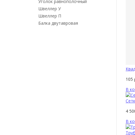
Уголок равнополочный
Швеллер У
Швеллер П
Балка двутавровая
Квад
105
В ко
Сетк
4 5
В ко
Труб