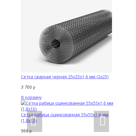
Сетка сварная черная 25х25х1,6 мм (2х25)
3 700
р
В корзину
Сетка рабица оцинкованная 55х55х1,6 мм
(1,8х10)
960
р