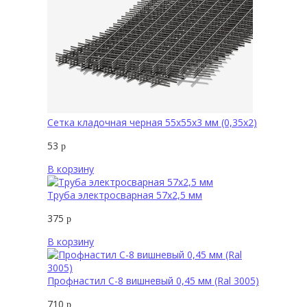
Сетка кладочная черная 55х55х3 мм (0,35х2)
53
р
В корзину
Труба электросварная 57х2,5 мм
375
р
В корзину
Профнастил С-8 вишневый 0,45 мм (Ral 3005)
710
р