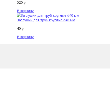
520
р
В корзину
Заглушки для труб круглые d40 мм
40
р
В корзину