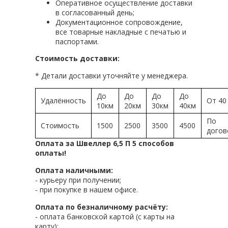
Оперативное осуществление доставки
в согласованный день;
Документационное сопровождение,
все товарные накладные с печатью и
паспортами.
Стоимость доставки:
* Детали доставки уточняйте у менеджера.
До
До
До
До
Удалённость
От 40
10км
20км
30км
40км
По
Стоимость
1500
2500
3500
4500
догов
Оплата за Швеллер 6,5 П 5 способов
оплаты!
Оплата наличными:
- курьеру при получении;
- при покупке в нашем офисе.
Оплата по безналичному расчёту:
- оплата банковской картой (с карты на
карту);