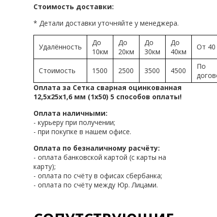
Стоимость доставки:
* Детали доставки уточняйте у менеджера.
До
До
До
До
Удалённость
От 40
10км
20км
30км
40км
По
Стоимость
1500
2500
3500
4500
догов
Оплата за Сетка сварная оцинкованная
12,5х25х1,6 мм (1х50) 5 способов оплаты!
Оплата наличными:
- курьеру при получении;
- при покупке в нашем офисе.
Оплата по безналичному расчёту:
- оплата банковской картой (с карты на
карту);
- оплата по счёту в офисах сбербанка;
- оплата по счёту между Юр. Лицами.