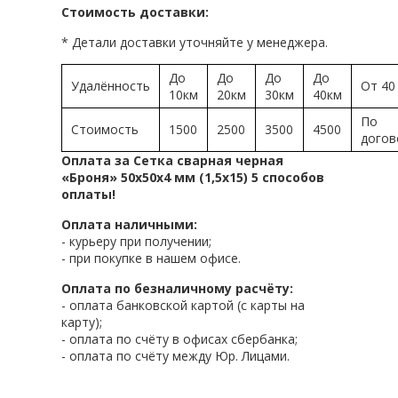
Стоимость доставки:
* Детали доставки уточняйте у менеджера.
До
До
До
До
Удалённость
От 40
10км
20км
30км
40км
По
Стоимость
1500
2500
3500
4500
догов
Оплата за Сетка сварная черная
«Броня» 50х50х4 мм (1,5х15) 5 способов
оплаты!
Оплата наличными:
- курьеру при получении;
- при покупке в нашем офисе.
Оплата по безналичному расчёту:
- оплата банковской картой (с карты на
карту);
- оплата по счёту в офисах сбербанка;
- оплата по счёту между Юр. Лицами.