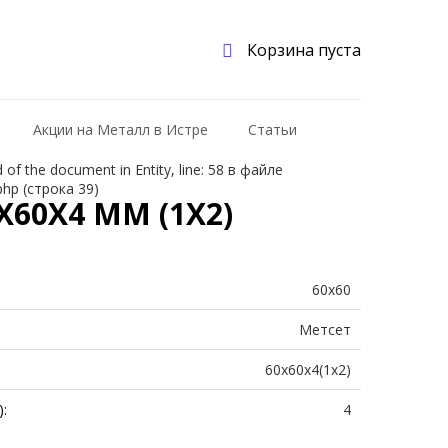
Корзина пуста
Акции на Металл в Истре
Статьи
f the document in Entity, line: 58 в файле
php (строка 39)
60Х4 ММ (1Х2)
60х60
Метсет
60х60х4(1х2)
:
4