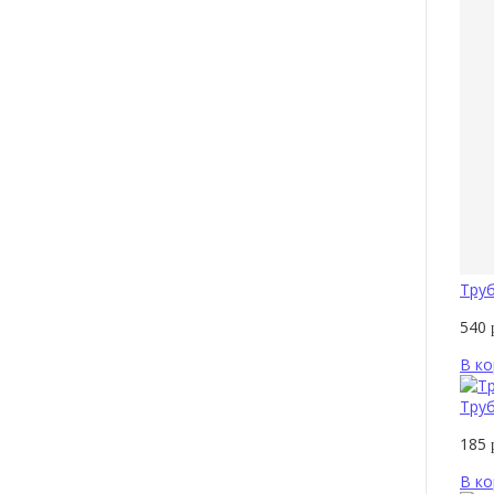
Труб
540
В ко
Труб
185
В ко