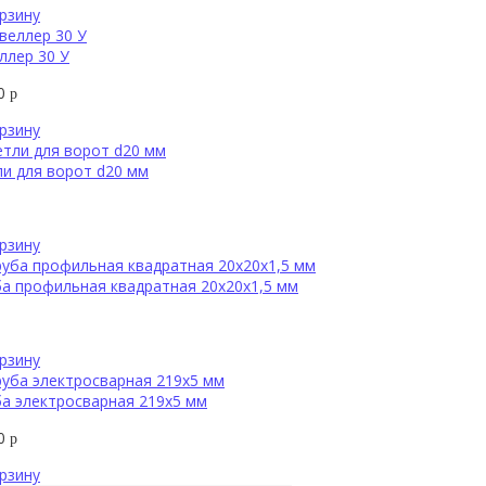
рзину
ллер 30 У
00
р
рзину
и для ворот d20 мм
рзину
а профильная квадратная 20х20х1,5 мм
рзину
а электросварная 219х5 мм
00
р
рзину