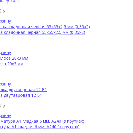
ллер 14 П
40
р
рзину
а кладочная черная 55х55х2,5 мм (0,35х2)
рзину
оса 20х3 мм
рзину
а двутавровая 12 Б1
80
р
рзину
тура А1 гладкая 6 мм, А240 (в прутках)