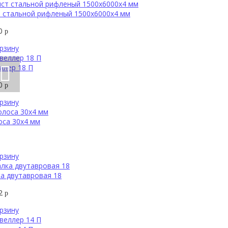
т стальной рифленый 1500х6000х4 мм
50
р
рзину
ллер 18 П
60
р
рзину
оса 30х4 мм
рзину
а двутавровая 18
92
р
рзину