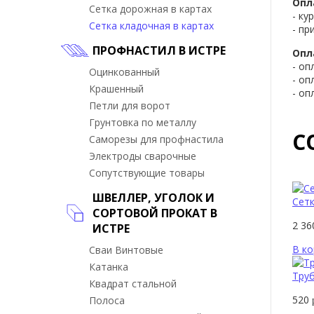
Опл
Сетка дорожная в картах
- ку
Сетка кладочная в картах
- пр
ПРОФНАСТИЛ В ИСТРЕ
Опл
- оп
Оцинкованный
- оп
Крашенный
- оп
Петли для ворот
Грунтовка по металлу
С
Саморезы для профнастила
Электроды сварочные
Сопутствующие товары
ШВЕЛЛЕР, УГОЛОК И
Сетк
СОРТОВОЙ ПРОКАТ В
2 3
ИСТРЕ
В ко
Сваи Винтовые
Катанка
Труб
Квадрат стальной
520
Полоса