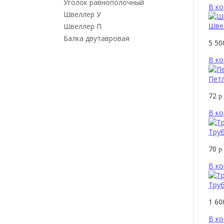
Уголок равнополочный
В ко
Швеллер У
Шве
Швеллер П
Балка двутавровая
5 5
В ко
Петл
72
р
В ко
Труб
70
р
В ко
Труб
1 6
В ко