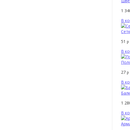
Шве
1 3
В ко
Сетк
51
р
В ко
Пол
27
р
В ко
Балк
1 2
В ко
Арма