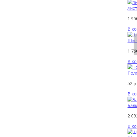
Лис
1 9
В ко
Шве
1 7
В ко
Пол
52
р
В ко
Балк
2 0
В ко