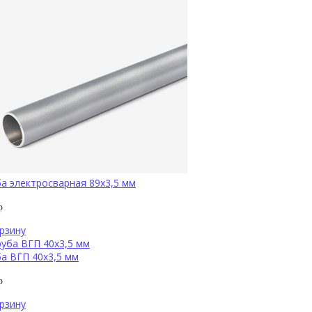
а электросварная 89х3,5 мм
р
рзину
а ВГП 40х3,5 мм
р
рзину