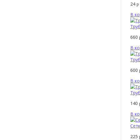
24
р
В ко
Тру
660
В ко
Труб
600
В ко
Труб
140
В ко
Сетк
225