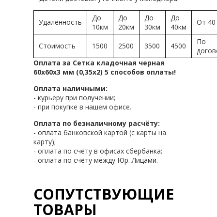
До
До
До
До
Удалённость
От 40
10км
20км
30км
40км
По
Стоимость
1500
2500
3500
4500
догов
Оплата за Сетка кладочная черная
60х60х3 мм (0,35х2) 5 способов оплаты!
Оплата наличными:
- курьеру при получении;
- при покупке в нашем офисе.
Оплата по безналичному расчёту:
- оплата банковской картой (с карты на
карту);
- оплата по счёту в офисах сбербанка;
- оплата по счёту между Юр. Лицами.
СОПУТСТВУЮЩИЕ
ТОВАРЫ