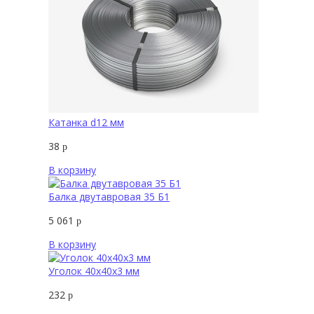
Катанка d12 мм
38
р
В корзину
Балка двутавровая 35 Б1
5 061
р
В корзину
Уголок 40х40х3 мм
232
р