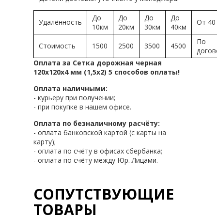
До
До
До
До
Удалённость
От 40
10км
20км
30км
40км
По
Стоимость
1500
2500
3500
4500
догов
Оплата за Сетка дорожная черная
120х120х4 мм (1,5х2) 5 способов оплаты!
Оплата наличными:
- курьеру при получении;
- при покупке в нашем офисе.
Оплата по безналичному расчёту:
- оплата банковской картой (с карты на
карту);
- оплата по счёту в офисах сбербанка;
- оплата по счёту между Юр. Лицами.
СОПУТСТВУЮЩИЕ
ТОВАРЫ