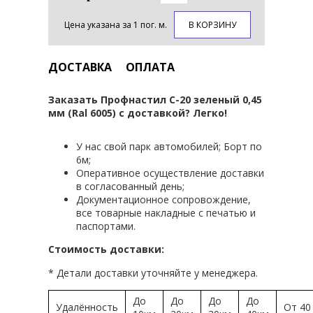
Цена указана за 1 пог. м.
В КОРЗИНУ
ДОСТАВКА
ОПЛАТА
Заказать Профнастил С-20 зеленый 0,45
мм (Ral 6005) с доставкой? Легко!
У нас свой парк автомобилей; Борт по
6м;
Оперативное осуществление доставки
в согласованный день;
Документационное сопровождение,
все товарные накладные с печатью и
паспортами.
Стоимость доставки:
* Детали доставки уточняйте у менеджера.
До
До
До
До
Удалённость
От 40